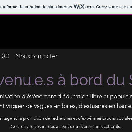
lateforme de création de sites internet
.com
. Créez votre site au
6:30
Nous contacter
venu.e.s à bord du 
anisation d'événement d'éducation libre et populai
t voguer de vagues en baies, d'estuaires en haut
artage et la promotion de recherches et d’expérimentations sociales e
Ceci en proposant des activités ou évènements culturels.