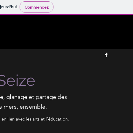
jourd'hui.
Commencez
Seize
re, glanage et partage des
es mers, ensemble.
n lien avec les arts et l’éducation.